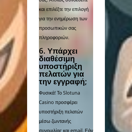
και επιλέξτε την επιλογή
για την ενημέρωση των
προσωπικών σας
πληροφοριών.
6. Υπάρχει
διαθέσιμη
υποστήριξη
πελατών για
την εγγραφή;
Φυσικά! Το Slotuna
Casino προσφέρει
υποστήριξη πελατών
μέσω ζωντανής
συνομιλίας και email. Εάν